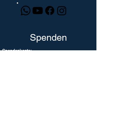
Spenden
Spendenkonto:
Biblisches Glaubenszentrum Ludwigsburg
freikirchliche Gemeinde e.V.
Bank: Kreissparkasse Ludwigsburg
IBAN: DE62
6045 0050 0000 8500
09
BIC: SOLADES1LBG
Zweck: Spende + Name + Adresse
oder Paypal / Kreditkarte