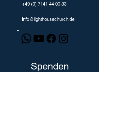
+49 (0) 7141 44 00 33
info@lighthousechurch.de
Spenden
Spendenkonto:
Biblisches Glaubenszentrum Ludwigsburg
freikirchliche Gemeinde e.V.
Bank: Kreissparkasse Ludwigsburg
IBAN: DE62
6045 0050 0000 8500
09
BIC: SOLADES1LBG
Zweck: Spende + Name + Adresse
oder Paypal / Kreditkarte