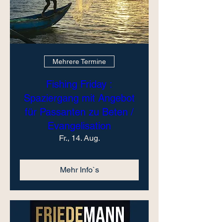
Mehrere Termine
Fishing Friday :
Spaziergang mit Angebot
für Passanten zu Beten /
Evangelisation
Fr., 14. Aug.
Mehr Info`s