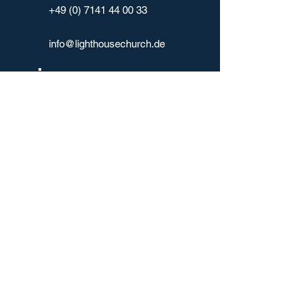
+49 (0) 7141 44 00 33
info@lighthousechurch.de
Spenden
Spendenkonto:
Biblisches Glaubenszentrum Ludwigsburg
freikirchliche Gemeinde e.V.
Bank: Kreissparkasse Ludwigsburg
IBAN: DE62
6045 0050 0000 8500
09
BIC: SOLADES1LBG
Zweck: Spende + Name + Adresse
oder Paypal / Kreditkarte