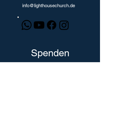
info@lighthousechurch.de
Spenden
Spendenkonto:
Biblisches Glaubenszentrum Ludwigsburg
freikirchliche Gemeinde e.V.
Bank: Kreissparkasse Ludwigsburg
IBAN: DE62
6045 0050 0000 8500
09
BIC: SOLADES1LBG
Zweck: Spende + Name + Adresse
oder Paypal / Kreditkarte